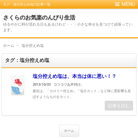
タグ：塩分控えめ塩の記事一覧
さくらのお気楽のんびり生活
ゆるやかに時が流れる日もあるけれど・・・小さな幸せを見つけて頑張ってい
ます。
ホーム
›
塩分控えめ塩
タグ：塩分控えめ塩
塩分控えめ塩は、本当は体に悪い！？
2013/10/03
コツコツお片付け。
最近は、「カロリー控えめ」「塩分カット」など体に悪影響を及
ぼすようなものをカット...
記事を読む
ホーム