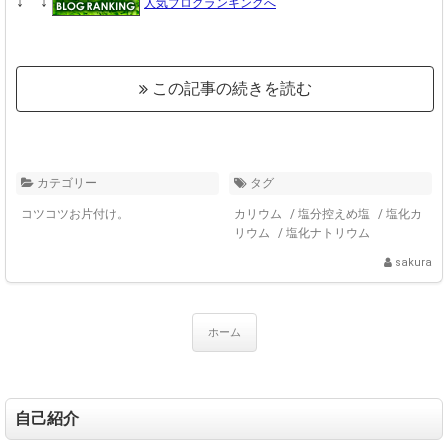
↓ ↓
人気ブログランキングへ
この記事の続きを読む
カテゴリー
タグ
コツコツお片付け。
カリウム
/
塩分控えめ塩
/
塩化カ
リウム
/
塩化ナトリウム
sakura
ホーム
自己紹介