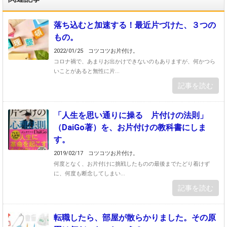
落ち込むと加速する！最近片づけた、３つの
もの。
2022/01/25
コツコツお片付け。
コロナ禍で、あまりお出かけできないのもありますが、何かつら
いことがあると無性に片...
記事を読む
「人生を思い通りに操る 片付けの法則」
（DaiGo著）を、お片付けの教科書にしま
す。
2019/02/17
コツコツお片付け。
何度となく、お片付けに挑戦したものの最後までたどり着けず
に、何度も断念してしまい...
記事を読む
転職したら、部屋が散らかりました。その原