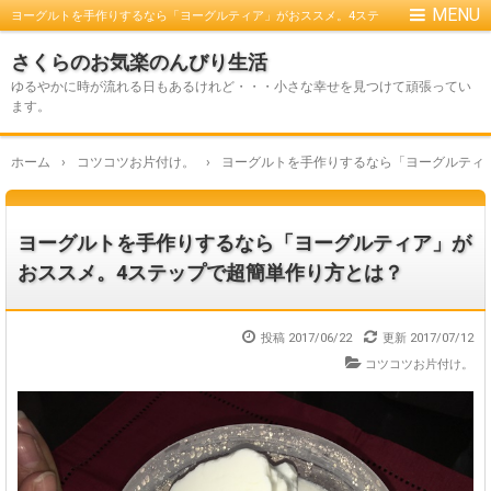
ヨーグルトを手作りするなら「ヨーグルティア」がおススメ。4ステ
ップで超簡単作り方とは？
さくらのお気楽のんびり生活
ゆるやかに時が流れる日もあるけれど・・・小さな幸せを見つけて頑張ってい
ます。
ホーム
›
コツコツお片付け。
›
ヨーグルトを手作りするなら「ヨーグルティ
ヨーグルトを手作りするなら「ヨーグルティア」が
おススメ。4ステップで超簡単作り方とは？
投稿 2017/06/22
更新
2017/07/12
コツコツお片付け。