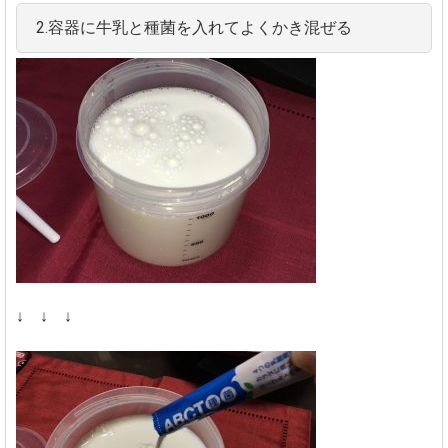
2.容器に牛乳と種菌を入れてよくかき混ぜる
↓ ↓ ↓