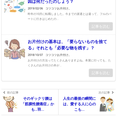
因は何だったのしょう？
2019/02/06
コツコツお片付け。
昨年の10月に転職しました。今までの派遣とは違って、フルのパ
ートに行きはじめたの...
記事を読む
お片付けの基本は、「要らないものを捨て
る」それとも「必要な物を残す」？
2018/10/07
コツコツお片付け。
お片付けの方法ってたくさんありますよね。本屋に行っても、た
くさんのお片付けの本が...
記事を読む
前の記事
次の記事
そのギックリ腰は
人生の最後の瞬間に
「筋膜性腰痛症」か
は、愛する人に心の
も…羽...
こも...