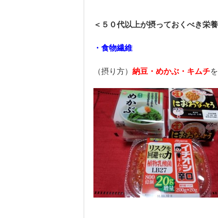
＜５０代以上が摂っておくべき栄養
・食物繊維
（摂り方）
納豆・めかぶ・キムチ
を