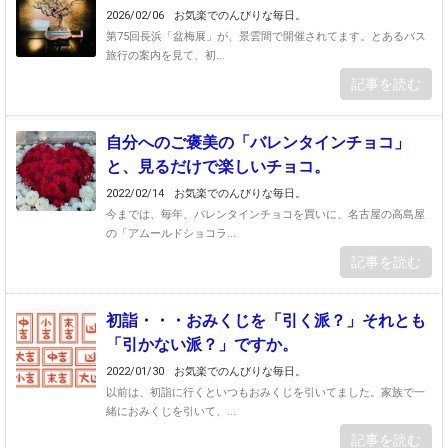
2026/02/06
お気楽でのんびりな毎日。
第75回長浜「盆梅展」が、景雲間で開催されてます。とあるバス
旅行の案内を見て、初...
記事を読む
自分へのご褒美の「バレンタインチョコ」
と、見るだけで楽しいチョコ。
2022/02/14
お気楽でのんびりな毎日。
今までは、毎年、バレンタインチョコを買いに、名古屋の高島屋
の「アムールドショコラ...
記事を読む
初詣・・・おみくじを「引く派？」それとも
「引かない派？」ですか。
2022/01/30
お気楽でのんびりな毎日。
以前は、初詣に行くといつもおみくじを引いてました。家族で一
緒におみくじを引いて、...
記事を読む