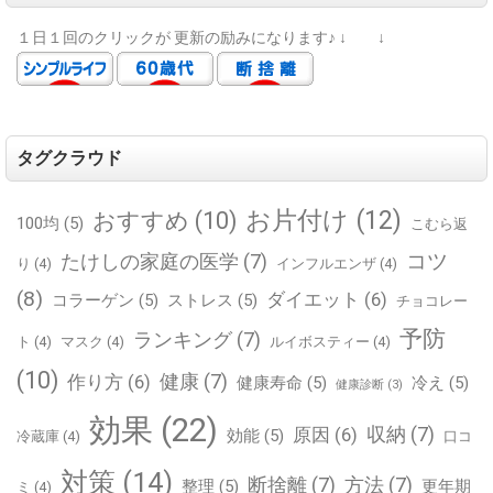
１日１回のクリックが
更新の励みになります♪
↓ ↓
タグクラウド
お片付け
(12)
おすすめ
(10)
100均
(5)
こむら返
コツ
たけしの家庭の医学
(7)
り
(4)
インフルエンザ
(4)
(8)
ダイエット
(6)
コラーゲン
(5)
ストレス
(5)
チョコレー
予防
ランキング
(7)
ト
(4)
マスク
(4)
ルイボスティー
(4)
(10)
健康
(7)
作り方
(6)
健康寿命
(5)
冷え
(5)
健康診断
(3)
効果
(22)
収納
(7)
原因
(6)
効能
(5)
冷蔵庫
(4)
口コ
対策
(14)
断捨離
(7)
方法
(7)
整理
(5)
更年期
ミ
(4)