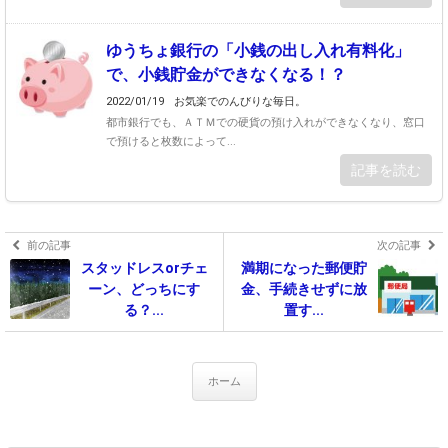
ゆうちょ銀行の「小銭の出し入れ有料化」
で、小銭貯金ができなくなる！？
2022/01/19
お気楽でのんびりな毎日。
都市銀行でも、ＡＴＭでの硬貨の預け入れができなくなり、窓口
で預けると枚数によって...
記事を読む
前の記事
次の記事
スタッドレスorチェ
満期になった郵便貯
ーン、どっちにす
金、手続きせずに放
る？...
置す...
ホーム