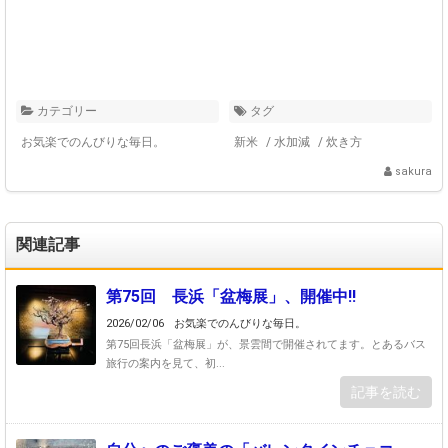
カテゴリー
タグ
お気楽でのんびりな毎日。
新米
/
水加減
/
炊き方
sakura
関連記事
第75回 長浜「盆梅展」、開催中!!
2026/02/06
お気楽でのんびりな毎日。
第75回長浜「盆梅展」が、景雲間で開催されてます。とあるバス
旅行の案内を見て、初...
記事を読む