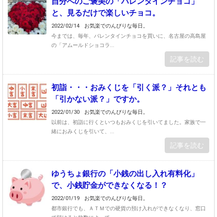
自分へのご褒美の「バレンタインチョコ」
と、見るだけで楽しいチョコ。
2022/02/14
お気楽でのんびりな毎日。
今までは、毎年、バレンタインチョコを買いに、名古屋の高島屋
の「アムールドショコラ...
記事を読む
初詣・・・おみくじを「引く派？」それとも
「引かない派？」ですか。
2022/01/30
お気楽でのんびりな毎日。
以前は、初詣に行くといつもおみくじを引いてました。家族で一
緒におみくじを引いて、...
記事を読む
ゆうちょ銀行の「小銭の出し入れ有料化」
で、小銭貯金ができなくなる！？
2022/01/19
お気楽でのんびりな毎日。
都市銀行でも、ＡＴＭでの硬貨の預け入れができなくなり、窓口