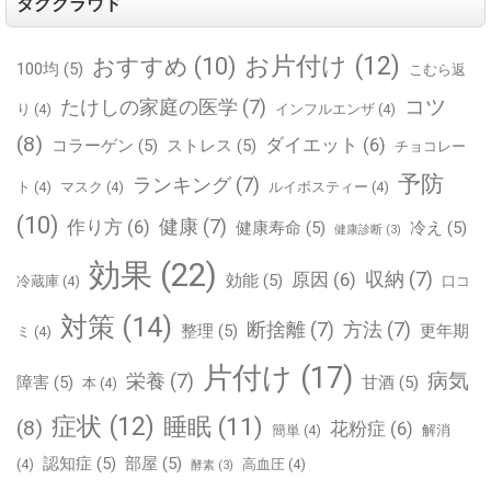
タグクラウド
お片付け
(12)
おすすめ
(10)
100均
(5)
こむら返
コツ
たけしの家庭の医学
(7)
り
(4)
インフルエンザ
(4)
(8)
ダイエット
(6)
コラーゲン
(5)
ストレス
(5)
チョコレー
予防
ランキング
(7)
ト
(4)
マスク
(4)
ルイボスティー
(4)
(10)
健康
(7)
作り方
(6)
健康寿命
(5)
冷え
(5)
健康診断
(3)
効果
(22)
収納
(7)
原因
(6)
効能
(5)
冷蔵庫
(4)
口コ
対策
(14)
断捨離
(7)
方法
(7)
整理
(5)
更年期
ミ
(4)
片付け
(17)
病気
栄養
(7)
障害
(5)
甘酒
(5)
本
(4)
症状
(12)
睡眠
(11)
(8)
花粉症
(6)
簡単
(4)
解消
認知症
(5)
部屋
(5)
(4)
高血圧
(4)
酵素
(3)