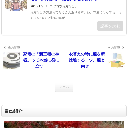
2018/10/07
コツコツお片付け。
お片付けの方法ってたくさんありますよね。本屋に行っても、た
くさんのお片付けの本が...
記事を読む
前の記事
次の記事
家電の「新三種の神
衣替えの時に服を断
器」って本当に役に
捨離するコツ。服と
立つ...
向き...
ホーム
自己紹介