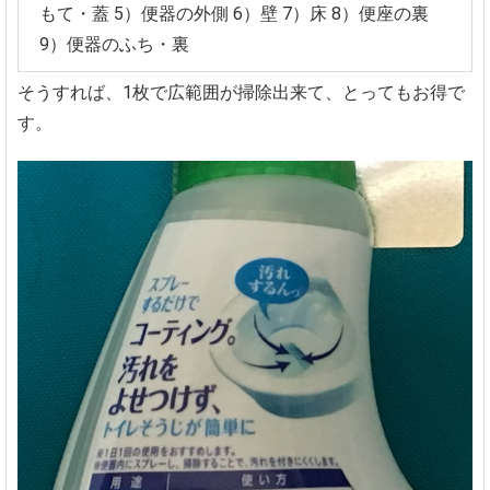
もて・蓋
5）便器の外側
6）壁
7）床
8）便座の裏
9）便器のふち・裏
そうすれば、1枚で広範囲が掃除出来て、とってもお得で
す。