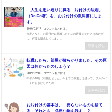
「人生を思い通りに操る 片付けの法則」
（DaiGo著）を、お片付けの教科書にしま
す。
2019/02/17
コツコツお片付け。
何度となく、お片付けに挑戦したものの最後までたどり着けず
に、何度も断念してしまい...
記事を読む
転職したら、部屋が散らかりました。その原
因は何だったのしょう？
2019/02/06
コツコツお片付け。
昨年の10月に転職しました。今までの派遣とは違って、フルのパ
ートに行きはじめたの...
記事を読む
お片付けの基本は、「要らないものを捨て
る」それとも「必要な物を残す」？