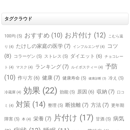
タグクラウド
お片付け
(12)
おすすめ
(10)
100均
(5)
こむら返
コツ
たけしの家庭の医学
(7)
り
(4)
インフルエンザ
(4)
(8)
ダイエット
(6)
コラーゲン
(5)
ストレス
(5)
チョコレー
予防
ランキング
(7)
ト
(4)
マスク
(4)
ルイボスティー
(4)
(10)
健康
(7)
作り方
(6)
健康寿命
(5)
冷え
(5)
健康診断
(3)
効果
(22)
収納
(7)
原因
(6)
効能
(5)
冷蔵庫
(4)
口コ
対策
(14)
断捨離
(7)
方法
(7)
整理
(5)
更年期
ミ
(4)
片付け
(17)
病気
栄養
(7)
障害
(5)
甘酒
(5)
本
(4)